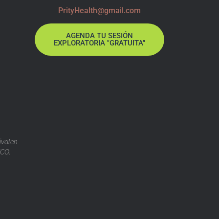
PrityHealth@gmail.com
AGENDA TU SESIÓN
EXPLORATORIA "GRATUITA"
ivalen
ICO.