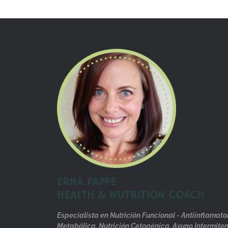
ERNA PAPPE
HEALTH & NUTRITION COACH
Especialista en Nutrición Funcional - Antiinflamat
Metabólica, Nutrición Cetogénica, Ayuno Intermite