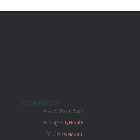
CONTACTO
(+507) 6834-8914
IG /
@PrityHealth
FB /
PrityHealth