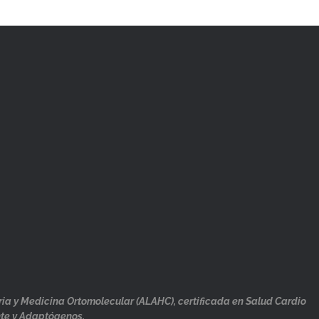
oria y Medicina Ortomolecular (ALAHC), certificada en Salud Cardio
nte y Adaptógenos.