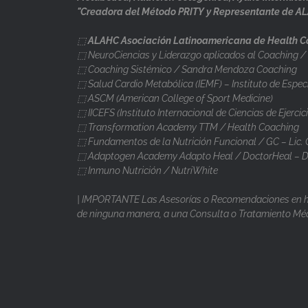
"Creadora del Método PRITY y Representante de A
⬚
ALAHC Asociación Latinoamericana de Health 
⬚ NeuroCiencias y Liderazgo aplicados al Coaching 
⬚ Coaching Sistémico / Sandra Mendoza Coaching
⬚ Salud Cardio Metabólica (IEMF) – Instituto de Espec
⬚ ASCM (American College of Sport Medicine)
⬚ IICEFS (Instituto Internacional de Ciencias de Ejercici
⬚ Transformation Academy TTM / Health Coaching
⬚ Fundamentos de la Nutrición Funcional / GC – Lic.
⬚ Adaptogen Academy Adapto Heal / DoctorHeal – D
⬚ Inmuno Nutrición / NutriWhite
| IMPORTANTE Las Asesorías o Recomendaciones en háb
de ninguna manera, a una Consulta o Tratamiento Méd