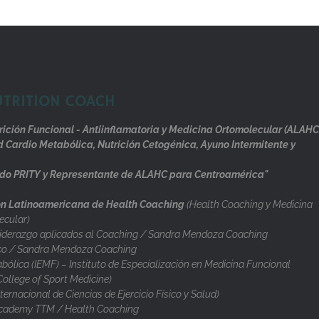
UTRITION COACH
rición Funcional - Antiinflamatoria y Medicina Ortomolecular (ALAHC
d Cardio Metabólica, Nutrición Cetogénica, Ayuno Intermitente y
do PRITY y Representante de ALAHC para Centroamérica"
n Latinoamericana de Health Coaching
(Health Coaching y Medicina
ecular)
iderazgo aplicados al Coaching / Sandra Mendoza Coaching
co / Sandra Mendoza Coaching
ólica (IEMF) – Instituto de Especialización en Medicina Funcional
llege of Sport Medicine)
nternacional de Ciencias de Ejercicio Físico y Salud)
cademy TTM / Health Coaching