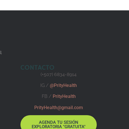
),
CONTACTO
(+507) 6834-8914
IG /
@PrityHealth
FB /
PrityHealth
PrityHealth@gmail.com
AGENDA TU SESIÓN
EXPLORATORIA "GRATUITA"