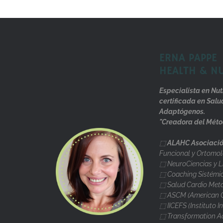
ERNA PAPPE
HEALTH & N
Especialista en Nut
certificada en Salu
Adaptógenos.
"Creadora del Méto
⬚
ALAHC Asociació
Funcional y Ortomol
⬚ NeuroCiencias y L
⬚ Coaching Sistémi
⬚ Salud Cardio Metab
⬚ ASCM (American Co
⬚ IICEFS (Instituto I
⬚ Transformation A