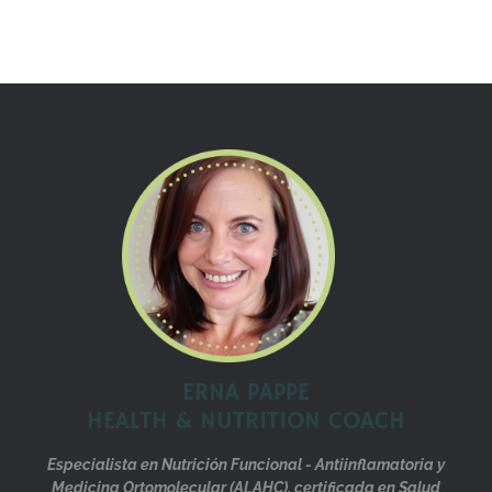
ERNA PAPPE
HEALTH & NUTRITION COACH
Especialista en Nutrición Funcional - Antiinflamatoria y
Medicina Ortomolecular (ALAHC), certificada en Salud