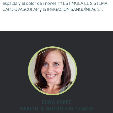
espalda y el dolor de riñones. ⬚ ESTIMULA EL SISTEMA
CARDIOVASCULAR y la IRRIGACIÓN SANGUÍNEAútil […]
ERNA PAPPE
HEALTH & NUTRITION COACH