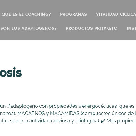
QUÉ ES EL COACHING?
PROGRAMAS
VITALIDAD CÍCLICA
 SON LOS ADAPTÓGENOS?
PRODUCTOS PRITYKETO
INS
osis
n un #adaptogeno con propiedades #energocéuticas que es r
lignanos), MACAENOS y MACAMIDAS (compuestos únicos de 
ctos sobre la actividad nerviosa y fisiológica)..✔️ Más pro