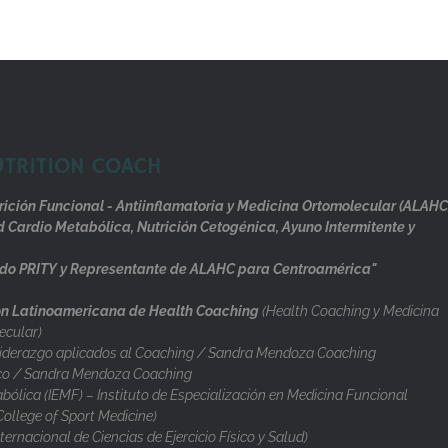
UTRITION COACH
rición Funcional - Antiinflamatoria y Medicina Ortomolecular (ALAHC
d Cardio Metabólica, Nutrición Cetogénica, Ayuno Intermitente y
do PRITY y Representante de ALAHC para Centroamérica"
n Latinoamericana de Health Coaching
(Health Coaching y Medicina
ecular)
iderazgo aplicados al Coaching / Sandra Mendoza Coaching
co / Sandra Mendoza Coaching
ólica (IEMF) – Instituto de Especialización en Medicina Funcional
llege of Sport Medicine)
nternacional de Ciencias de Ejercicio Físico y Salud)