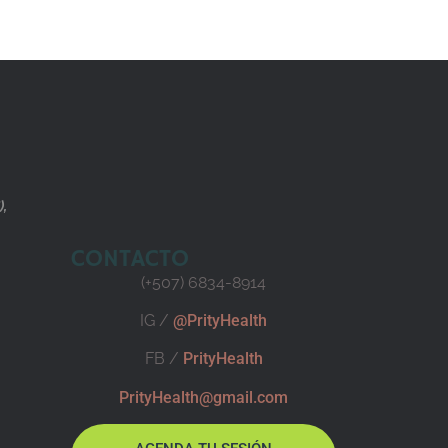
),
CONTACTO
(+507) 6834-8914
IG /
@PrityHealth
FB /
PrityHealth
PrityHealth@gmail.com