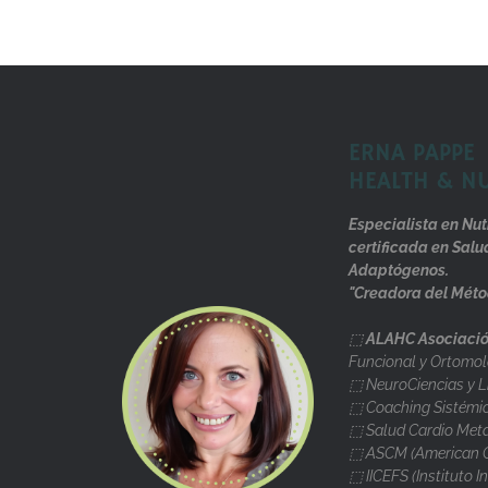
ERNA PAPPE
HEALTH & N
Especialista en Nut
certificada en Salu
Adaptógenos.
"Creadora del Méto
⬚
ALAHC Asociació
Funcional y Ortomol
⬚ NeuroCiencias y L
⬚ Coaching Sistémi
⬚ Salud Cardio Metab
⬚ ASCM (American Co
⬚ IICEFS (Instituto I