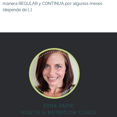
manera REGULAR y CONTÍNUA por algunos meses
(depende de […]
ERNA PAPPE
HEALTH & NUTRITION COACH