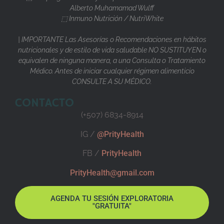
Alberto Muhamamad Wulff
⬚ Inmuno Nutrición / NutriWhite
| IMPORTANTE Las Asesorías o Recomendaciones en hábitos
nutricionales y de estilo de vida saludable NO SUSTITUYEN o
equivalen de ninguna manera, a una Consulta o Tratamiento
Médico. Antes de iniciar cualquier régimen alimenticio
CONSULTE A SU MÉDICO.
CONTACTO
(+507) 6834-8914
IG /
@PrityHealth
FB /
PrityHealth
PrityHealth@gmail.com
AGENDA TU SESIÓN EXPLORATORIA
"GRATUITA"