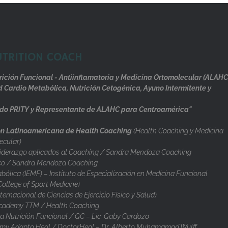
UTRITION COACH
rición Funcional - Antiinflamatoria y Medicina Ortomolecular (ALAHC
d Cardio Metabólica, Nutrición Cetogénica, Ayuno Intermitente y
do PRITY y Representante de ALAHC para Centroamérica"
n Latinoamericana de Health Coaching
(Health Coaching y Medicina
ecular)
iderazgo aplicados al Coaching / Sandra Mendoza Coaching
co / Sandra Mendoza Coaching
ólica (IEMF) – Instituto de Especialización en Medicina Funcional
llege of Sport Medicine)
nternacional de Ciencias de Ejercicio Físico y Salud)
cademy TTM / Health Coaching
 Nutrición Funcional / GC – Lic. Gaby Cardozo
y Adapto Heal / DoctorHeal – Dr. Alberto Muhamamad Wulff