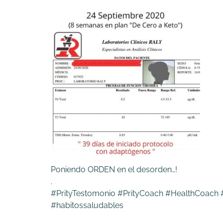
Poniendo ORDEN en el desorden…!
.
#PrityTestomonio #PrityCoach #HealthCoach #
#habitossaludables