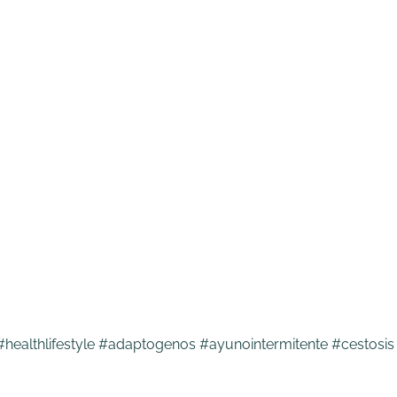
healthlifestyle #adaptogenos #ayunointermitente #cestosis