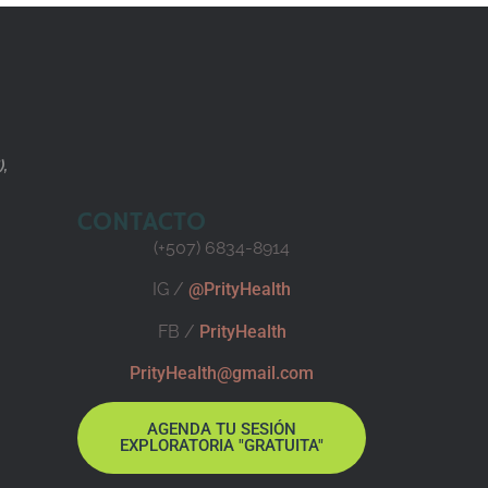
),
CONTACTO
(+507) 6834-8914
IG /
@PrityHealth
FB /
PrityHealth
PrityHealth@gmail.com
AGENDA TU SESIÓN
EXPLORATORIA "GRATUITA"