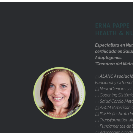
ERNA PAPPE
HEALTH & N
Especialista en Nut
certificada en Salu
Adaptógenos.
"Creadora del Méto
⬚
ALAHC Asociació
Funcional y Ortomol
⬚ NeuroCiencias y L
⬚ Coaching Sistémi
⬚ Salud Cardio Metab
⬚ ASCM (American Co
⬚ IICEFS (Instituto I
⬚ Transformation A
⬚ Fundamentos de la
⬚ Adaptogen Academ