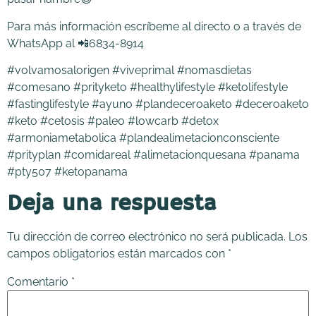
Para más información escríbeme al directo o a través de
WhatsApp al 📲6834-8914
#volvamosalorigen #viveprimal #nomasdietas
#comesano #prityketo #healthylifestyle #ketolifestyle
#fastinglifestyle #ayuno #plandeceroaketo #deceroaketo
#keto #cetosis #paleo #lowcarb #detox
#armoniametabolica #plandealimetacionconsciente
#prityplan #comidareal #alimetacionquesana #panama
#pty507 #ketopanama
Deja una respuesta
Tu dirección de correo electrónico no será publicada.
Los
campos obligatorios están marcados con
*
Comentario
*