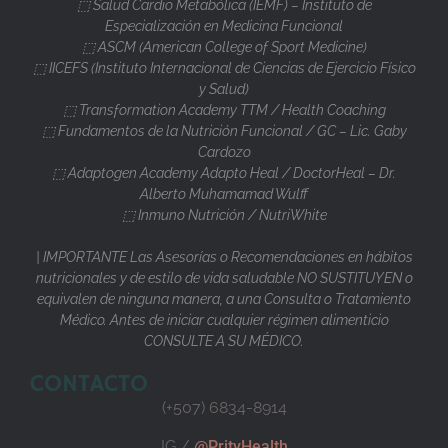
⬚ Salud Cardio Metabólica (IEMF) – Instituto de
Especialización en Medicina Funcional
⬚ ASCM (American College of Sport Medicine)
⬚ IICEFS (Instituto Internacional de Ciencias de Ejercicio Físico
y Salud)
⬚ Transformation Academy TTM / Health Coaching
⬚ Fundamentos de la Nutrición Funcional / GC – Lic. Gaby
Cardozo
⬚ Adaptogen Academy Adapto Heal / DoctorHeal – Dr.
Alberto Muhamamad Wulff
⬚ Inmuno Nutrición / NutriWhite
| IMPORTANTE Las Asesorías o Recomendaciones en hábitos
nutricionales y de estilo de vida saludable NO SUSTITUYEN o
equivalen de ninguna manera, a una Consulta o Tratamiento
Médico. Antes de iniciar cualquier régimen alimenticio
CONSULTE A SU MÉDICO.
CONTACTO
(+507) 6834-8914
IG /
@PrityHealth