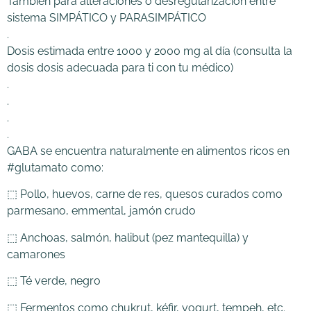
También para alteraciones o desregularización entre
sistema SIMPÁTICO y PARASIMPÁTICO
.
Dosis estimada entre 1000 y 2000 mg al día (consulta la
dosis dosis adecuada para ti con tu médico)
.
.
.
.
GABA se encuentra naturalmente en alimentos ricos en
#glutamato como:
⬚ Pollo, huevos, carne de res, quesos curados como
parmesano, emmental, jamón crudo
⬚ Anchoas, salmón, halibut (pez mantequilla) y
camarones
⬚ Té verde, negro
⬚ Fermentos como chukrut, kéfir, yogurt, tempeh, etc.