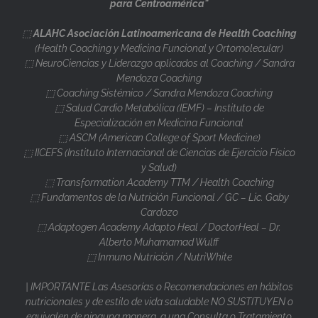
para Centroamérica"
⬚
ALAHC Asociación Latinoamericana de Health Coaching
(Health Coaching y Medicina Funcional y Ortomolecular)
⬚ NeuroCiencias y Liderazgo aplicados al Coaching / Sandra
Mendoza Coaching
⬚ Coaching Sistémico / Sandra Mendoza Coaching
⬚ Salud Cardio Metabólica (IEMF) – Instituto de
Especialización en Medicina Funcional
⬚ ASCM (American College of Sport Medicine)
⬚ IICEFS (Instituto Internacional de Ciencias de Ejercicio Físico
y Salud)
⬚ Transformation Academy TTM / Health Coaching
⬚ Fundamentos de la Nutrición Funcional / GC – Lic. Gaby
Cardozo
⬚ Adaptogen Academy Adapto Heal / DoctorHeal – Dr.
Alberto Muhamamad Wulff
⬚ Inmuno Nutrición / NutriWhite
| IMPORTANTE Las Asesorías o Recomendaciones en hábitos
nutricionales y de estilo de vida saludable NO SUSTITUYEN o
equivalen de ninguna manera, a una Consulta o Tratamiento