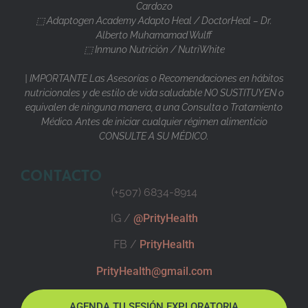
Cardozo
⬚ Adaptogen Academy Adapto Heal / DoctorHeal – Dr.
Alberto Muhamamad Wulff
⬚ Inmuno Nutrición / NutriWhite
| IMPORTANTE Las Asesorías o Recomendaciones en hábitos
nutricionales y de estilo de vida saludable NO SUSTITUYEN o
equivalen de ninguna manera, a una Consulta o Tratamiento
Médico. Antes de iniciar cualquier régimen alimenticio
CONSULTE A SU MÉDICO.
CONTACTO
(+507) 6834-8914
IG /
@PrityHealth
FB /
PrityHealth
PrityHealth@gmail.com
AGENDA TU SESIÓN EXPLORATORIA