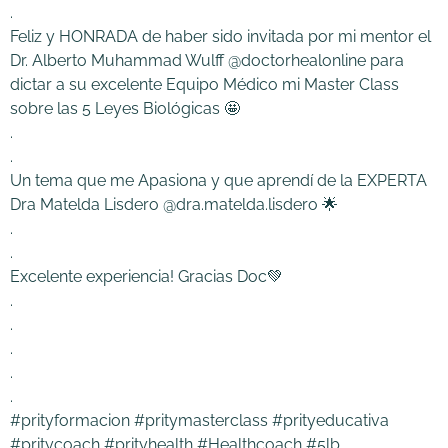
.
Feliz y HONRADA de haber sido invitada por mi mentor el
Dr. Alberto Muhammad Wulff @doctorhealonline para
dictar a su excelente Equipo Médico mi Master Class
sobre las 5 Leyes Biológicas 🤩
.
.
Un tema que me Apasiona y que aprendí de la EXPERTA
Dra Matelda Lisdero @dra.matelda.lisdero 🌟
.
.
Excelente experiencia! Gracias Doc💚
.
.
.
.
.
#prityformacion #pritymasterclass #prityeducativa
#pritycoach #prityhealth #Healthcoach #5lb