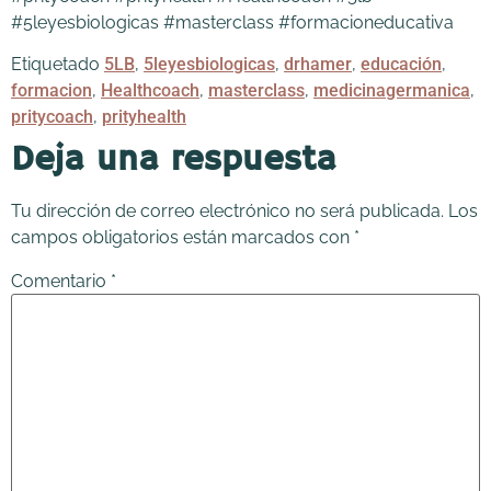
#5leyesbiologicas #masterclass #formacioneducativa
Etiquetado
5LB
,
5leyesbiologicas
,
drhamer
,
educación
,
formacion
,
Healthcoach
,
masterclass
,
medicinagermanica
,
pritycoach
,
prityhealth
Deja una respuesta
Tu dirección de correo electrónico no será publicada.
Los
campos obligatorios están marcados con
*
Comentario
*