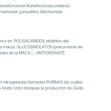
cinafuncional #sinefectossecundarios
imiamariel @anyalfaro #jimhumble
ica en POLISACÁRIDOS (distintos del
la maca), GLUCOSINOLATOS (precursores de
piedades de la MACA ⬚ ANTIOXIDANTE:
s nitrogenadas llamadas PURINAS las cuales
e Ácido Úrico bloquea la producción de Óxido