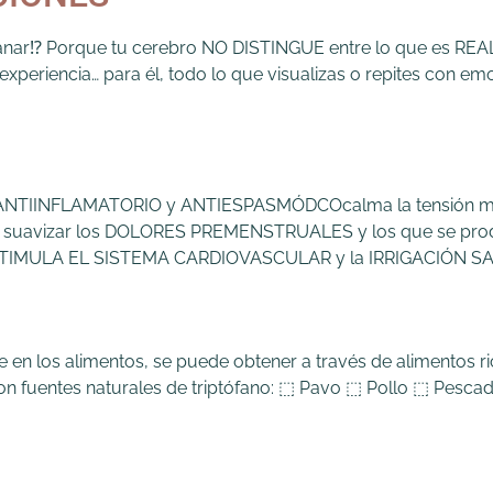
anar⁉️ Porque tu cerebro NO DISTINGUE entre lo que es REAL
periencia… para él, todo lo que visualizas o repites con emo
TIINFLAMATORIO y ANTIESPASMÓDCOcalma la tensión muscu
vizar los DOLORES PREMENSTRUALES y los que se producen
⬚ ESTIMULA EL SISTEMA CARDIOVASCULAR y la IRRIGACIÓN SA
 en los alimentos, se puede obtener a través de alimentos
 son fuentes naturales de triptófano: ⬚ Pavo ⬚ Pollo ⬚ Pes