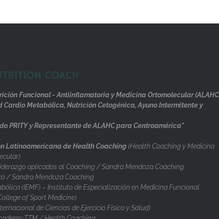
UTRITION COACH
rición Funcional - Antiinflamatoria y Medicina Ortomolecular (ALAHC
d Cardio Metabólica, Nutrición Cetogénica, Ayuno Intermitente y
do PRITY y Representante de ALAHC para Centroamérica"
n Latinoamericana de Health Coaching
(Health Coaching y Medicina
ecular)
iderazgo aplicados al Coaching / Sandra Mendoza Coaching
co / Sandra Mendoza Coaching
ólica (IEMF) – Instituto de Especialización en Medicina Funcional
llege of Sport Medicine)
nternacional de Ciencias de Ejercicio Físico y Salud)
cademy TTM / Health Coaching