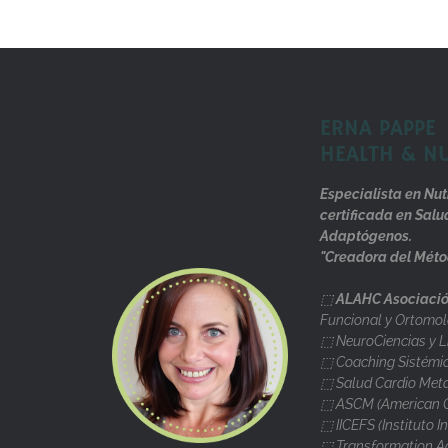
ERNA PAPPE
HEALTH & N
Especialista en Nut
certificada en Salu
Adaptógenos.
"Creadora del Méto
⬚
ALAHC Asociació
Funcional y Ortomol
⬚ NeuroCiencias y L
⬚ Coaching Sistémi
⬚ Salud Cardio Metab
⬚ ASCM (American Co
⬚ IICEFS (Instituto I
⬚ Transformation A