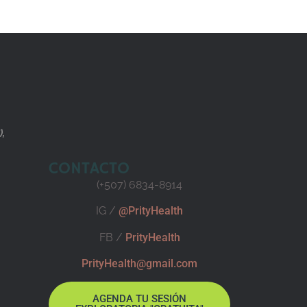
),
CONTACTO
(+507) 6834-8914
IG /
@PrityHealth
FB /
PrityHealth
PrityHealth@gmail.com
AGENDA TU SESIÓN