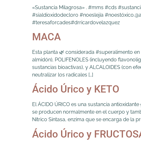
«Sustancia Milagrosa» . #mms #cds #sustanci
#sialdioxidodecloro #noeslejía #noestóxico.
#teresaforcades#drricardovelazquez
MACA
Esta planta 🌿 considerada #superalimento e
almidón), POLIFENOLES (incluyendo flavono
sustancias bioactivas), y ALCALOIDES (con efe
neutralizar los radicales […]
Ácido Úrico y KETO
El ÁCIDO ÚRICO es una sustancia antioxidant
se producen normalmente en el cuerpo y tambi
Nítrico Sintasa, enzima que se encarga de la p
Ácido Úrico y FRUCTOS