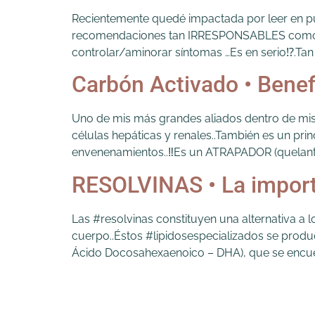
Recientemente quedé impactada por leer en pub
recomendaciones tan IRRESPONSABLES como ma
controlar/aminorar síntomas …Es en serio⁉️.T
Carbón Activado • Benef
Uno de mis más grandes aliados dentro de mis 
células hepáticas y renales..También es un pri
envenenamientos..‼️Es un ATRAPADOR (quelante)
RESOLVINAS • La impor
Las #resolvinas constituyen una alternativa a 
cuerpo..Éstos #lipidosespecializados se prod
Ácido Docosahexaenoico – DHA), que se encuen