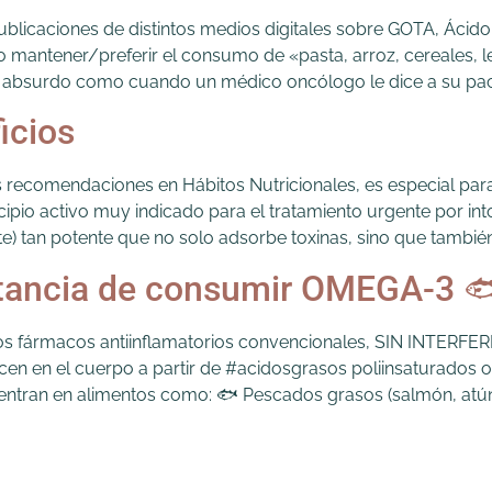
licaciones de distintos medios digitales sobre GOTA, Ácido
ntener/preferir el consumo de «pasta, arroz, cereales, l
an absurdo como cuando un médico oncólogo le dice a su pa
icios
recomendaciones en Hábitos Nutricionales, es especial para
ncipio activo muy indicado para el tratamiento urgente por i
 tan potente que no solo adsorbe toxinas, sino que también ‘
tancia de consumir OMEGA-3 
los fármacos antiinflamatorios convencionales, SIN INTERFER
ucen en el cuerpo a partir de #acidosgrasos poliinsaturado
tran en alimentos como: 🐟 Pescados grasos (salmón, atún, 