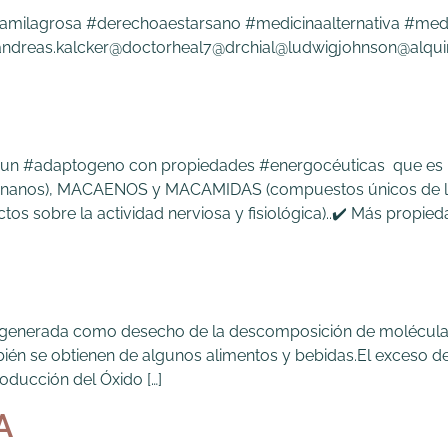
amilagrosa #derechoaestarsano #medicinaalternativa #medi
@andreas.kalcker@doctorheal7@drchial@ludwigjohnson@alqu
n un #adaptogeno con propiedades #energocéuticas que es r
lignanos), MACAENOS y MACAMIDAS (compuestos únicos de 
ctos sobre la actividad nerviosa y fisiológica)..✔️ Más pro
e generada como desecho de la descomposición de molécula
én se obtienen de algunos alimentos y bebidas.El exceso d
roducción del Óxido […]
A