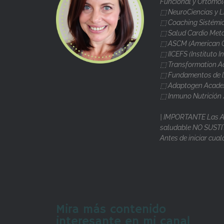
Funcional y Ortomol
⬚ NeuroCiencias y L
⬚ Coaching Sistémi
⬚ Salud Cardio Metab
⬚ ASCM (American Co
⬚ IICEFS (Instituto I
⬚ Transformation A
⬚ Fundamentos de la
⬚ Adaptogen Academ
⬚ Inmuno Nutrición 
| IMPORTANTE Las As
saludable NO SUSTIT
Antes de iniciar cu
Mira más contenido
interesante en mi canal