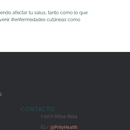
endo afectar tu salus, tanto como lo que
 prevenir #enfermedades cutáneas como
),
CONTACTO
(+507) 6834-8914
IG /
@PrityHealth