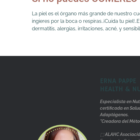
La piel es el órgano más grande de nuestro cu
ingieres por la boca o respiras..¡Cuida tu pi
dermatitis, alergias, irritaciones, acné, y sensibi
ERNA PAPPE
HEALTH & N
Especialista en Nut
certificada en Salu
Adaptógenos.
"Creadora del Méto
⬚
ALAHC Asociació