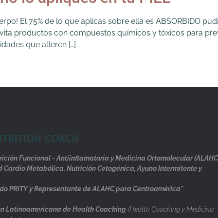
erpo! El 75% de lo que aplicas sobre ella es ABSORBIDO pudi
el!..Evita productos con compuestos químicos y tóxicos para
lidades que alteren […]
UTRITION COACH
rición Funcional - Antiinflamatoria y Medicina Ortomolecular (ALAHC
d Cardio Metabólica, Nutrición Cetogénica, Ayuno Intermitente y
do PRITY y Representante de ALAHC para Centroamérica"
n Latinoamericana de Health Coaching
(Health Coaching y Medicina