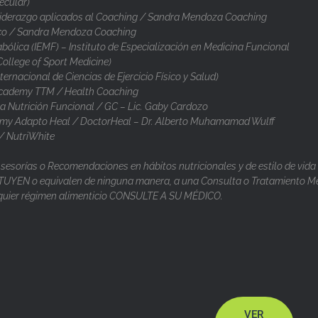
ecular)
iderazgo aplicados al Coaching / Sandra Mendoza Coaching
co / Sandra Mendoza Coaching
ólica (IEMF) – Instituto de Especialización en Medicina Funcional
llege of Sport Medicine)
nternacional de Ciencias de Ejercicio Físico y Salud)
cademy TTM / Health Coaching
 Nutrición Funcional / GC – Lic. Gaby Cardozo
y Adapto Heal / DoctorHeal – Dr. Alberto Muhamamad Wulff
/ NutriWhite
esorías o Recomendaciones en hábitos nutricionales y de estilo de vida
UYEN o equivalen de ninguna manera, a una Consulta o Tratamiento Mé
alquier régimen alimenticio CONSULTE A SU MÉDICO.
VER