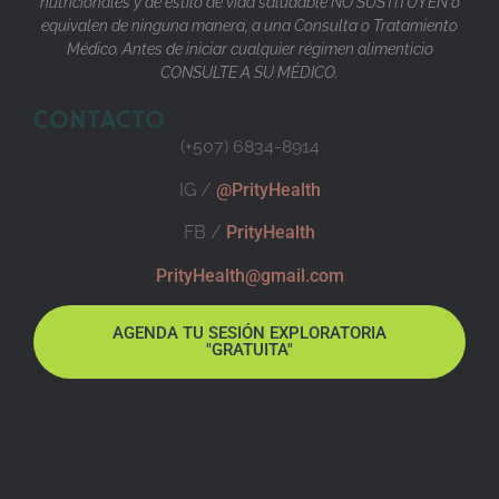
nutricionales y de estilo de vida saludable NO SUSTITUYEN o
equivalen de ninguna manera, a una Consulta o Tratamiento
Médico. Antes de iniciar cualquier régimen alimenticio
CONSULTE A SU MÉDICO.
CONTACTO
(+507) 6834-8914
IG /
@PrityHealth
FB /
PrityHealth
PrityHealth@gmail.com
AGENDA TU SESIÓN EXPLORATORIA
"GRATUITA"