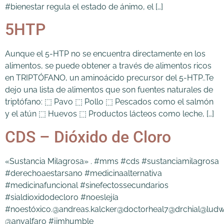
#bienestar regula el estado de ánimo, el […]
5HTP
Aunque el 5-HTP no se encuentra directamente en los
alimentos, se puede obtener a través de alimentos ricos
en TRIPTÓFANO, un aminoácido precursor del 5-HTP..Te
dejo una lista de alimentos que son fuentes naturales de
triptófano: ⬚ Pavo ⬚ Pollo ⬚ Pescados como el salmón
y el atún ⬚ Huevos ⬚ Productos lácteos como leche, […]
CDS – Dióxido de Cloro
«Sustancia Milagrosa» . #mms #cds #sustanciamilagrosa
#derechoaestarsano #medicinaalternativa
#medicinafuncional #sinefectossecundarios
#sialdioxidodecloro #noeslejía
#noestóxico.@andreas.kalcker@doctorheal7@drchial@ludw
@anyalfaro #jimhumble