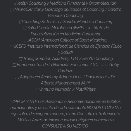
(Health Coaching y Medicina Funcional y Ortomolecular)
⬚ NeuroCiencias y Liderazgo aplicados al Coaching / Sandra
Mendoza Coaching
⬚ Coaching Sistémico / Sandra Mendoza Coaching
⬚ Salud Cardio Metabólica (IEMF) – Instituto de
Especialización en Medicina Funcional
⬚ ASCM (American College of Sport Medicine)
⬚ IICEFS (Instituto Internacional de Ciencias de Ejercicio Físico
y Salud)
⬚ Transformation Academy TTM / Health Coaching
⬚ Fundamentos de la Nutrición Funcional / GC – Lic. Gaby
Cardozo
⬚ Adaptogen Academy Adapto Heal / DoctorHeal – Dr.
Alberto Muhamamad Wulff
⬚ Inmuno Nutrición / NutriWhite
| IMPORTANTE Las Asesorías o Recomendaciones en hábitos
nutricionales y de estilo de vida saludable NO SUSTITUYEN o
equivalen de ninguna manera, a una Consulta o Tratamiento
Médico. Antes de iniciar cualquier régimen alimenticio
CONSULTE A SU MÉDICO.