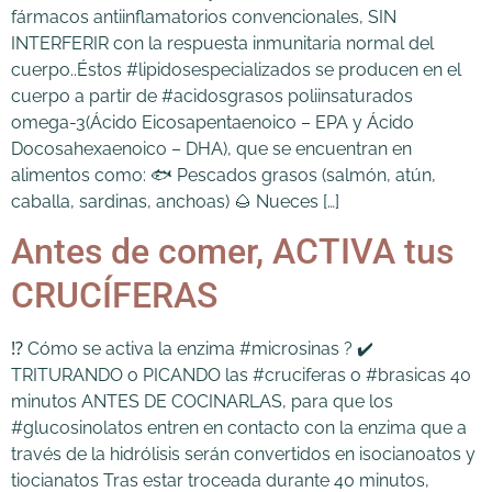
fármacos antiinflamatorios convencionales, SIN
INTERFERIR con la respuesta inmunitaria normal del
cuerpo..Éstos #lipidosespecializados se producen en el
cuerpo a partir de #acidosgrasos poliinsaturados
omega-3(Ácido Eicosapentaenoico – EPA y Ácido
Docosahexaenoico – DHA), que se encuentran en
alimentos como: 🐟 Pescados grasos (salmón, atún,
caballa, sardinas, anchoas) 🌰 Nueces […]
Antes de comer, ACTIVA tus
CRUCÍFERAS
⁉️ Cómo se activa la enzima #microsinas ? ✔️
TRITURANDO o PICANDO las #cruciferas o #brasicas 40
minutos ANTES DE COCINARLAS, para que los
#glucosinolatos entren en contacto con la enzima que a
través de la hidrólisis serán convertidos en isocianoatos y
tiocianatos Tras estar troceada durante 40 minutos,